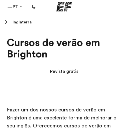
PT
Inglaterra
Início
Bem-vindo à EF
Cursos de verão em
Programas
Brighton
Saiba tudo que oferecemos
Escritórios
Revista grátis
Encontre um escritório
Sobre nós
Quem somos
Campus EF
Campus EF
Carreiras
Fazer um dos nossos cursos de verão em
Brighton é uma excelente forma de melhorar o
Junte-se a nós
seu inglês. Oferecemos cursos de verão em