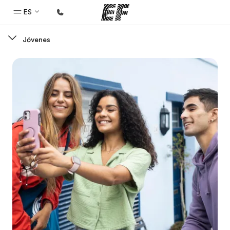
ES
Jóvenes
Inicio
Bienvenido a EF
Programas
Ver todo lo que hacemos
Oficinas
Encuentra una oficina
Sobre nosotros
Quiénes somos
Trabajos
Únete al equipo