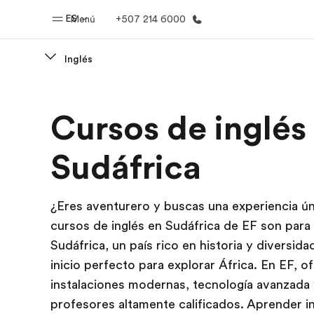
ES
Menú
+507 214 6000
Inglés
Inicio
Progra
Cursos de inglés
Bienvenido a EF
Ver todo lo q
Sudáfrica
¿Eres aventurero y buscas una experiencia ú
cursos de inglés en Sudáfrica de EF son para t
Sudáfrica, un país rico en historia y diversidad
inicio perfecto para explorar África. En EF, 
instalaciones modernas, tecnología avanzada
profesores altamente calificados. Aprender i