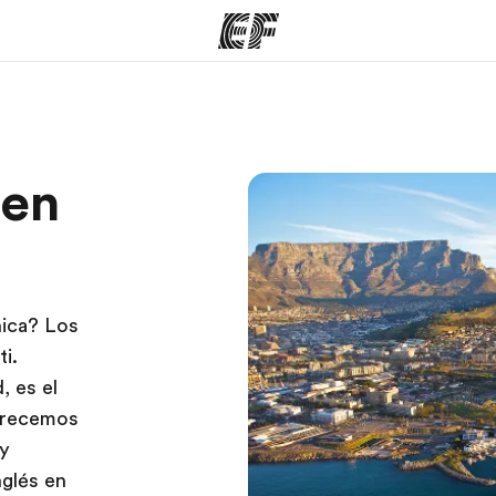
mas
Oficinas
Sobre
 en
ue hacemos
Encuentra una oficina
Quié
nica? Los
i.
, es el
ofrecemos
 y
nglés en