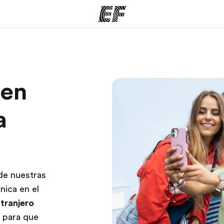
mas
Oficinas
Sobre
 en
ue hacemos
Encuentra una oficina
Quié
a
de nuestras
nica en el
xtranjero
 para que