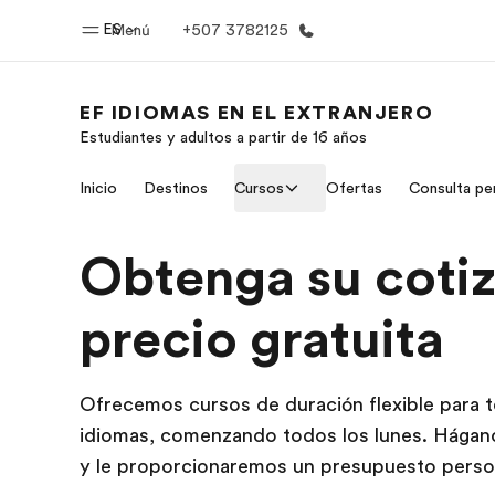
ES
Menú
+507 3782125
EF IDIOMAS EN EL EXTRANJERO
Estudiantes y adultos a partir de 16 años
Inicio
Progra
Inicio
Destinos
Cursos
Ofertas
Consulta pe
Bienvenido a EF
Ver todo lo q
Obtenga su coti
precio gratuita
Ofrecemos cursos de duración flexible para t
idiomas, comenzando todos los lunes. Háganos
y le proporcionaremos un presupuesto perso