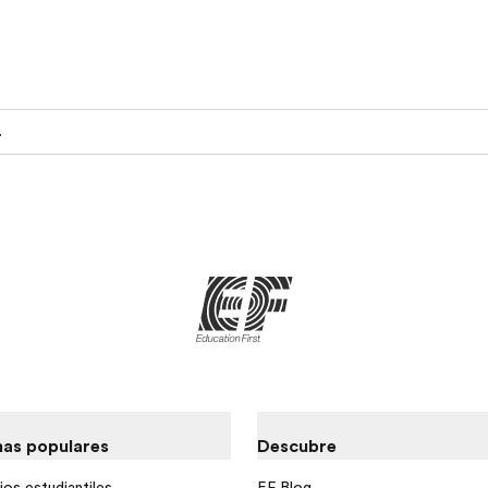
lizado
as populares
Descubre
ios estudiantiles
EF Blog