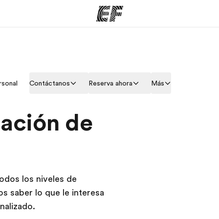
mas
Oficinas
Sobre
rsonal
Contáctanos
Reserva ahora
Más
ue hacemos
Encuentra una oficina
Quié
zación de
odos los niveles de
 saber lo que le interesa
nalizado.