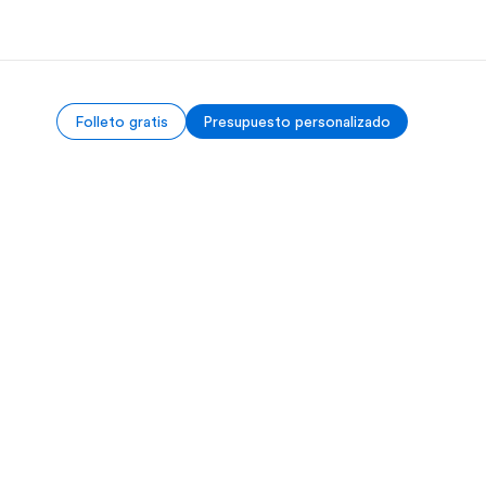
Folleto gratis
Presupuesto personalizado
 nosotros
Trabajos
nes somos
Únete al equipo