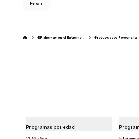
Enviar
EF Idiomas en el Extranjero (14-25 años)
Presupuesto Persona
Home
Programas por edad
Program
12-16 años
Intercamb