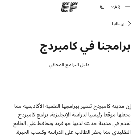
AR
بريطانيا
الصفحة الرئيسية
أهلا بكم في إي أف
برامجنا في كامبردج
برامج
شاهد كل ما نقوم به
دليل البرامج المجاني
مكاتب
أعثر على مكتب قريب منك
نبذة عنا
الحرم الجامعي EF
الحرم الجامعي EF
إن مدينة كامبردج تتميز ببرامجها العلمية الأكاديمية مما
من نحن
يجعلها موقعا رئيسيا لدراسة الإنجليزية. برامج كامبردج
وظائف
تقدم في مدينة حديثة لديها جو فريد وتحافظ على الطابع
إنضم إلى الفريق
التقليدي مما يحفز الطالب على الدراسة وكسب الخبرة.