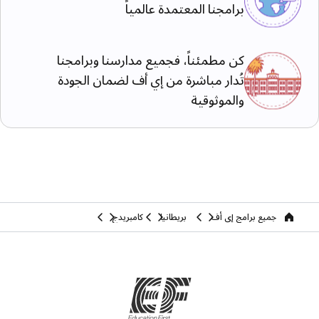
برامجنا المعتمدة عالمياً
كن مطمئناً، فجميع مدارسنا وبرامجنا
تُدار مباشرة من إي أف لضمان الجودة
والموثوقية
جميع برامج إي أف
بريطانيا
كامبريدج
home