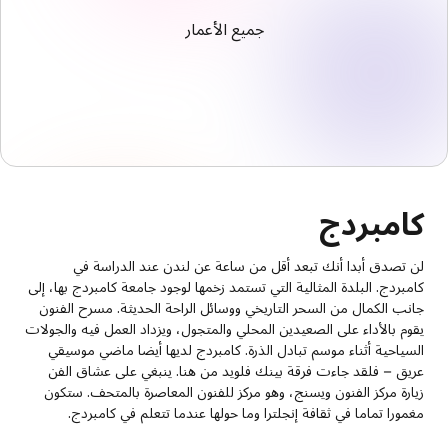
جميع الأعمار
كامبردج
لن تصدق أبدا أنك تبعد أقل من ساعة عن لندن عند الدراسة في
كامبردج. البلدة المثالية التي تستمد زخمها لوجود جامعة كامبردج بها، إلى
جانب الكمال من السحر التاريخي ووسائل الراحة الحديثة. مسرح الفنون
يقوم بالأداء على الصعيدين المحلي والمتجول، ويزداد العمل فيه والجولات
السياحية أثناء موسم تبادل الذرة. كامبردج لديها أيضا ماضي موسيقي
عريق – فلقد جاءت فرقة بينك فلويد من هنا. ينبغي على عشاق الفن
زيارة مركز الفنون ويسنج، وهو مركز للفنون المعاصرة بالمتحف. ستكون
مغمورا تماما في ثقافة إنجلترا وما حولها عندما تتعلم في كامبردج.