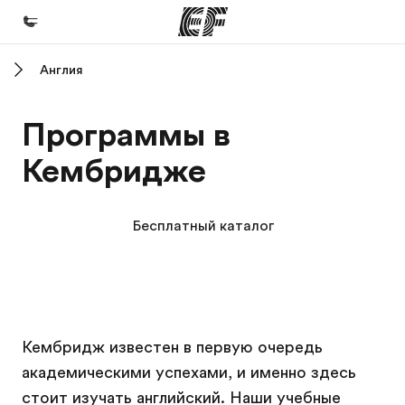
Англия
Главная
Добро пожаловать в EF
Программы в
Программы
Кембридже
Все курсы и программы EF
Офисы
Бесплатный каталог
Найти ближайший офис
О нас
Кто мы
Кампус EF
Кампус EF
Карьера
Кембридж известен в первую очередь
академическими успехами, и именно здесь
Присоединиться к нашей команде
стоит изучать английский. Наши учебные