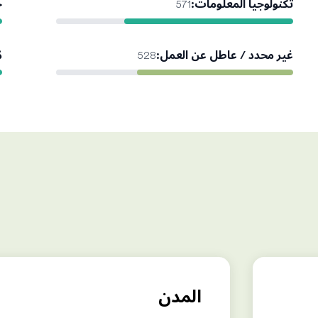
تكنولوجيا المعلومات
:
خ
571
غير محدد / عاطل عن العمل
:
م
528
المدن