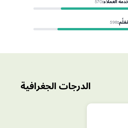
دمة العملاء
:
570
ُعَلِّم
:
598
الدرجات الجغرافية