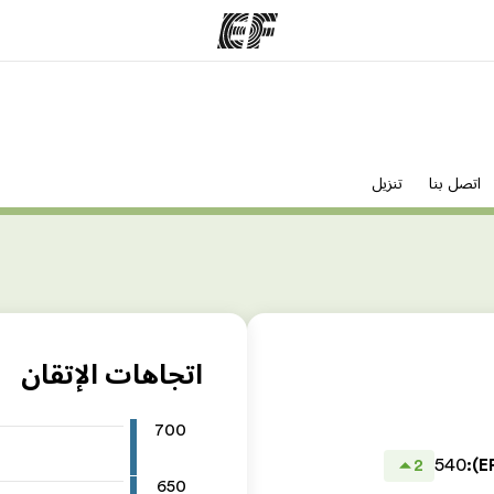
مكاتب
نب
اتصل بنا
تنزيل
قوم به
أعثر على مكتب قريب منك
م
اتجاهات الإتقان
700
540
:
2
650