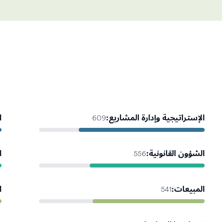
الإستراتيجية وإدارة المشاريع
:
ا
609
الشؤون القانونية
:
ا
556
المبيعات
:
ا
541