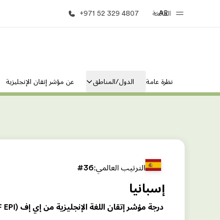
AR
القائمة
+971 52 329 4807
الصفحة الرئيسية
برامج
نظرة عامة
الدول/المناطق
عن مؤشر إتقان الإنجليزية
أهلا بكم في إي أف
شاهد كل ما ن
الترتيب العالمي:
#36
إسبانيا
درجة مؤشر إتقان اللغة الإنجليزية من إي إف (EF EPI)