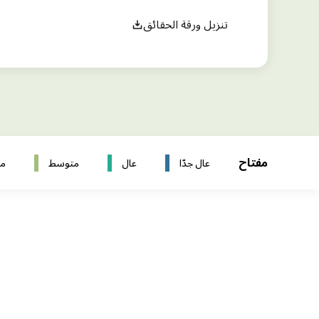
تنزيل ورقة الحقائق
مفتاح
عال جدّا
عال
متوسط
مت