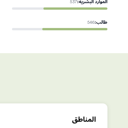
الموارد البشرية
:
537
طالب
:
546
المناطق