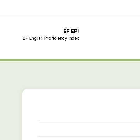
EF EPI
EF English Proficiency Index
ذة عنا
وظائف
ن نحن
إنضم إلى الفريق