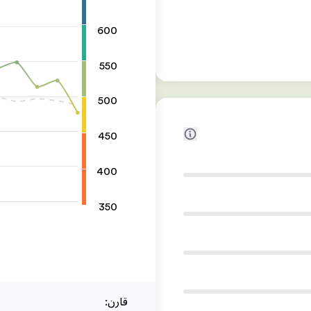
600
550
500
450
400
350
قارن
: