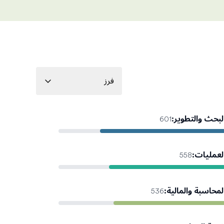
فرز
لبحث والتطوير
:
601
لعمليات
:
558
لمحاسبة والمالية
:
536