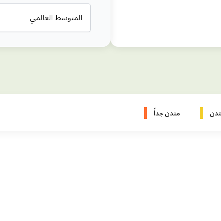
المتوسط العالمي
دن
متدن جداً