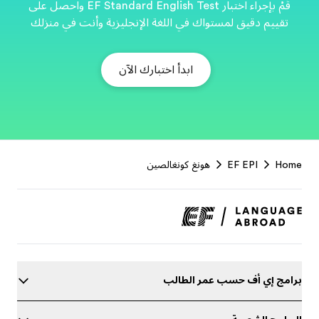
قُمْ بإجراء اختبار EF Standard English Test واحصل على
نت في منزلك
EF
Footer