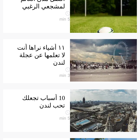
لمشجعي الرغبي
min
5
١١ أشياء نراها أنت
لا تعلمها عن عجلة
لندن
min
3
10 أسباب تجعلك
تحب لندن
min
5