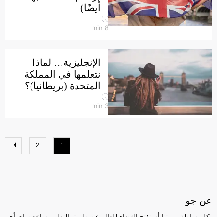
أيضًا)
min
8
الإنجليزية… لماذا
نتعلمها في المملكة
المتحدة (بريطانيا)؟
min
3
2
1
عن جو
بكل بساطة مهمتنا أن نفتح الفضاء للعالم عن طريق التعليم: ساعدت إي أف