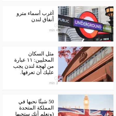
أغرب أسماء مترو
أنفاق لندن
min
4
مثل السكان
المحليين: ١١ عبارة
من لهجة لندن يجب
عليك أن تعرفها.
min
3
50 شيئًا نحبها في
المملكة المتحدة
(ونعلم أنك ستحبها