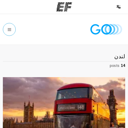
الصفحة الرئيسية
أهلا بكم في إي أف
برامج
لندن
شاهد كل ما نقوم به
posts
14
مكاتب
أعثر على مكتب قريب منك
نبذة عنا
من نحن
وظائف
إنضم إلى الفريق