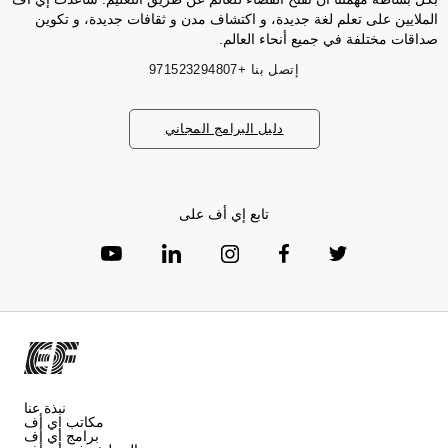
الملايين على تعلم لغة جديدة، و اكتشاف مدن و ثقافات جديدة، و تكوين
صداقات مختلفة في جميع أنحاء العالم.
إتصل بنا
+971523294807
دليل البرامج المجاني
تابع إي أف على
نبذة عنا
مكاتب إي أف
برامج إي أف