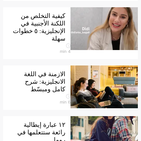
كيفية التخلص من
اللكنة الأجنبية في
الإنجليزية: ٥ خطوات
سهلة
min
4
الازمنة في اللغة
الانجليزية: شرح
كامل ومبسّط
min
6
١٢ عبارة إيطالية
رائعة ستتعلمها في
روما