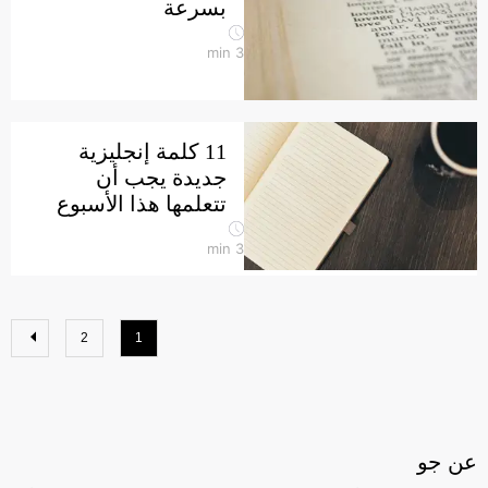
بسرعة
min
3
11 كلمة إنجليزية
جديدة يجب أن
تتعلمها هذا الأسبوع
min
3
2
1
عن جو