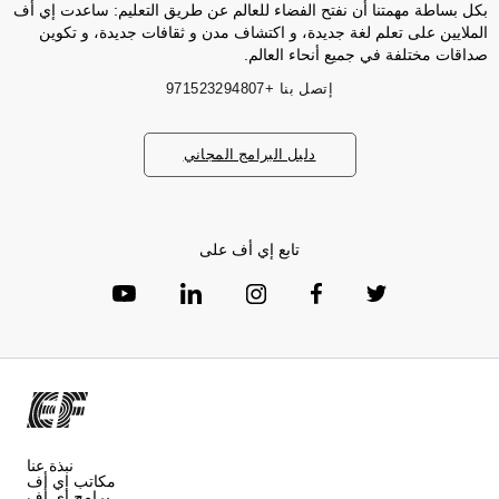
بكل بساطة مهمتنا أن نفتح الفضاء للعالم عن طريق التعليم: ساعدت إي أف
الملايين على تعلم لغة جديدة، و اكتشاف مدن و ثقافات جديدة، و تكوين
صداقات مختلفة في جميع أنحاء العالم.
إتصل بنا
+971523294807
دليل البرامج المجاني
تابع إي أف على
نبذة عنا
مكاتب إي أف
برامج إي أف