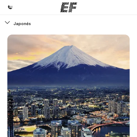
Japonés
Inicio
Bienvenido a EF
Programas
Ver todo lo que hacemos
Oficinas
Encuentra una oficina
Sobre nosotros
Quiénes somos
Trabajos
Únete al equipo