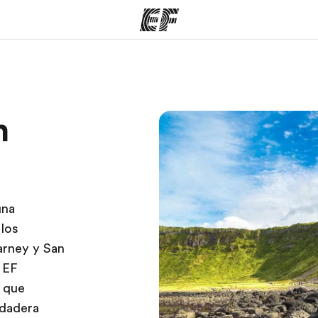
mas
Oficinas
Sobre
n
ue hacemos
Encuentra una oficina
Quié
una
 los
arney y San
 EF
 que
rdadera