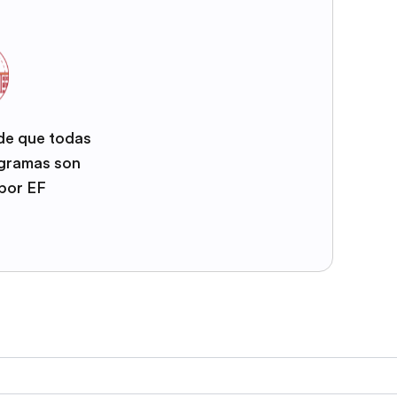
 de que todas
ogramas son
por EF