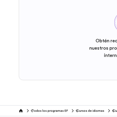
Obtén re
nuestros pr
inter
Todos los programas EF
Cursos de idiomas
home