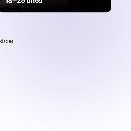
18–25 años
edades