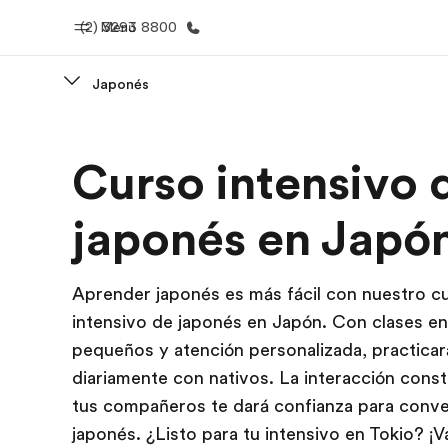
(2) 3293 8800
Menú
Japonés
Inicio
Progra
Curso intensivo 
Bienvenido a EF
Ver todo lo q
japonés en Japó
Aprender japonés es más fácil con nuestro c
intensivo de japonés en Japón. Con clases e
pequeños y atención personalizada, practicar
diariamente con nativos. La interacción cons
tus compañeros te dará confianza para conve
japonés. ¿Listo para tu intensivo en Tokio? ¡