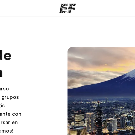
mas
Oficinas
Sobre
de
ue hacemos
Encuentra una oficina
Quié
n
urso
n grupos
ás
tante con
rsar en
Vamos!