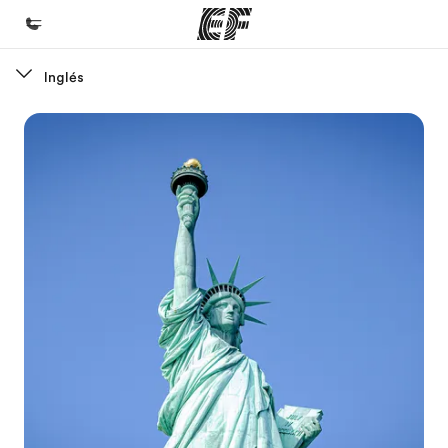
Inglés
Inicio
Bienvenido a EF
Programas
Ver todo lo que hacemos
Oficinas
Encuentra una oficina
Sobre nosotros
Quiénes somos
Trabajos
Únete al equipo