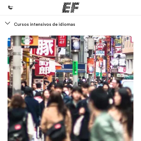
Cursos intensivos de idiomas
Inicio
Bienvenido a EF
Programas
Ver todo lo que hacemos
Oficinas
Encuentra una oficina
Sobre nosotros
Quiénes somos
Trabajos
Únete al equipo