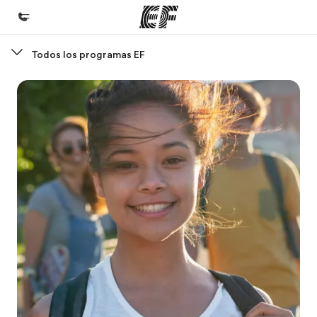
Todos los programas EF
Inicio
Bienvenido a EF
Programas
Ver todo lo que hacemos
Oficinas
Encuentra una oficina
Sobre nosotros
Quiénes somos
Trabajos
Únete al equipo