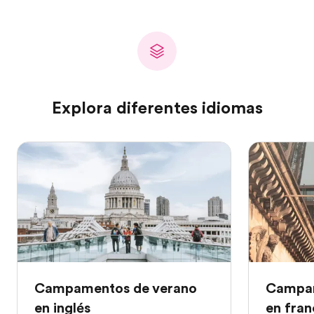
Explora diferentes idiomas
Campamentos de verano
Campam
en inglés
en fran