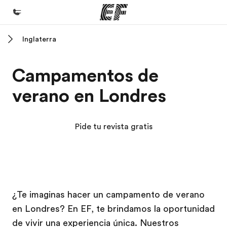
Inglaterra
Inicio
Bienvenido a EF
Campamentos de
Programas
verano en Londres
Ver todo lo que hacemos
Oficinas
Pide tu revista gratis
Encuentra una oficina
Sobre nosotros
Quiénes somos
Campus EF
Campus EF
Trabajos
¿Te imaginas hacer un campamento de verano
en Londres? En EF, te brindamos la oportunidad
Únete al equipo
de vivir una experiencia única. Nuestros