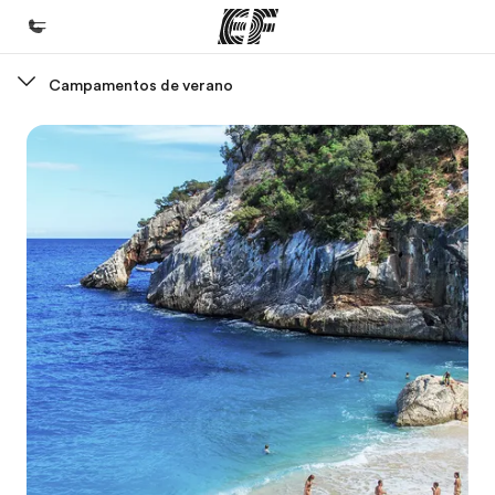
Campamentos de verano
Inicio
Bienvenido a EF
Programas
Ver todo lo que hacemos
Oficinas
Encuentra una oficina
Sobre nosotros
Quiénes somos
Trabajos
Únete al equipo