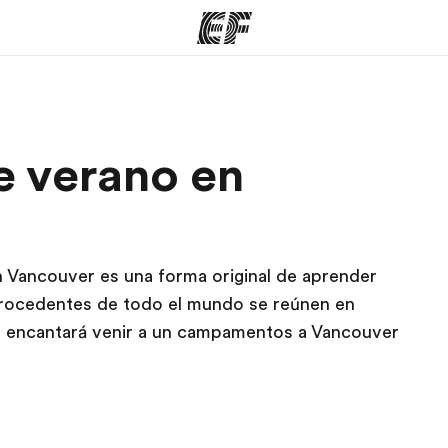
mas
Oficinas
Sobre
 verano en
ue hacemos
Encuentra una oficina
Quié
 Vancouver es una forma original de aprender
procedentes de todo el mundo se reúnen en
Te encantará venir a un campamentos a Vancouver