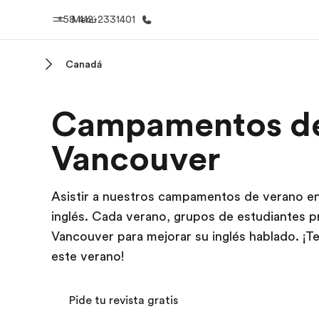
+58 412-2331401
Menú
Canadá
Inicio
Progra
Campamentos de
Bienvenido a EF
Ver todo lo q
Vancouver
Asistir a nuestros campamentos de verano en
inglés. Cada verano, grupos de estudiantes 
Vancouver para mejorar su inglés hablado. ¡
este verano!
Pide tu revista gratis