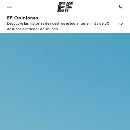
EF Opiniones
Descubre las historias de nuestros estudiantes en más de 50
destinos alrededor del mundo
Inicio
Programas
Oficinas
Sobre
Trabajos
nosotros
Bienvenido
Ver todo lo que
Encuentra
Únete al
a EF
hacemos
una oficina
equipo
Quiénes
somos