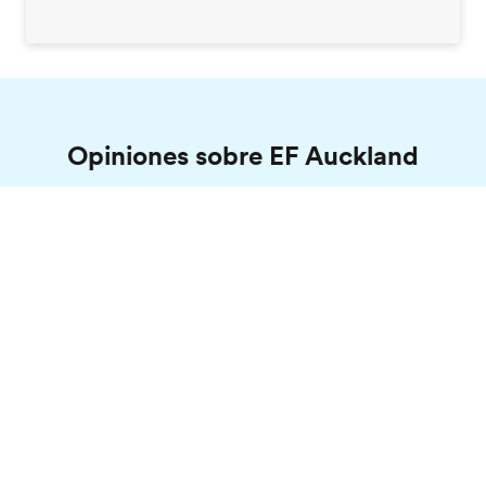
Opiniones sobre EF Auckland
Rodrigo, EF Auckland
Pide tu revista gratis
España, 25 años
En primer lugar, en el nivel B2.1 había
alrededor de 10 hispanohablantes en mi clase
y en los dos niveles siguientes tuvimos al
mismo profesor general, aunque estuvo de
vacaciones durante dos semanas. En cuanto al