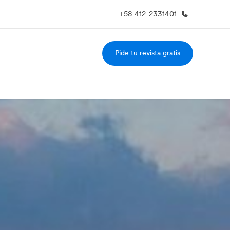
+58 412-2331401
Pide tu revista gratis
 nosotros
Trabajos
nes somos
Únete al equipo