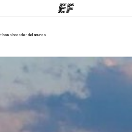
stinos alrededor del mundo
mas
Oficinas
Sobre
e hacemos
Encuentra una oficina
Quié