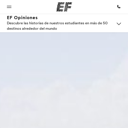
EF Opiniones
Descubre las historias de nuestros estudiantes en más de 50
destinos alrededor del mundo
Inicio
Programas
Oficinas
Sobre
Trabajos
nosotros
Bienvenido
Ver todo lo que
Encuentra
Únete al
a EF
hacemos
una oficina
equipo
Quiénes
somos