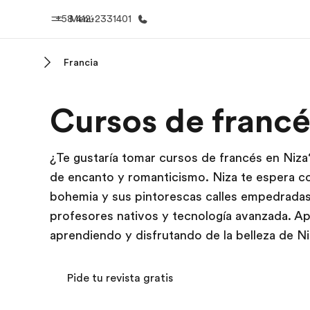
+58 412-2331401
Menú
Francia
Inicio
Progra
Cursos de francé
Bienvenido a EF
Ver todo lo q
¿Te gustaría tomar cursos de francés en Niza
de encanto y romanticismo. Niza te espera con
bohemia y sus pintorescas calles empedrada
profesores nativos y tecnología avanzada. A
aprendiendo y disfrutando de la belleza de Ni
Pide tu revista gratis