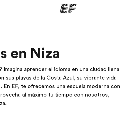
mas
Oficinas
Sobre
s en Niza
ue hacemos
Encuentra una oficina
Quié
? Imagina aprender el idioma en una ciudad llena
 sus playas de la Costa Azul, su vibrante vida
s. En EF, te ofrecemos una escuela moderna con
provecha al máximo tu tiempo con nosotros,
za.