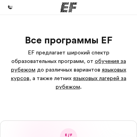
Главная
Все программы EF
Добро пожаловать в EF
Программы
EF предлагает широкий спектр
образовательных программ, от
oбучения за
Все курсы и программы EF
рубежом
до различных вариантов
языковых
Офисы
курсов
, а также летних
языковых лагерей за
Найти ближайший офис
рубежом
.
О нас
Кто мы
Карьера
Присоединиться к нашей команде