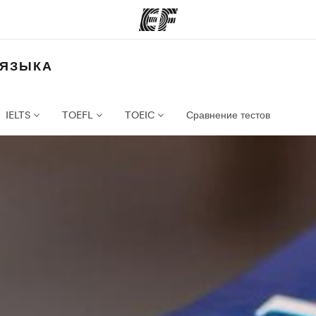
 ЯЗЫКА
аммы
Офисы
ограммы EF
Найти ближайший офис
IELTS
TOEFL
TOEIC
Сравнение тестов