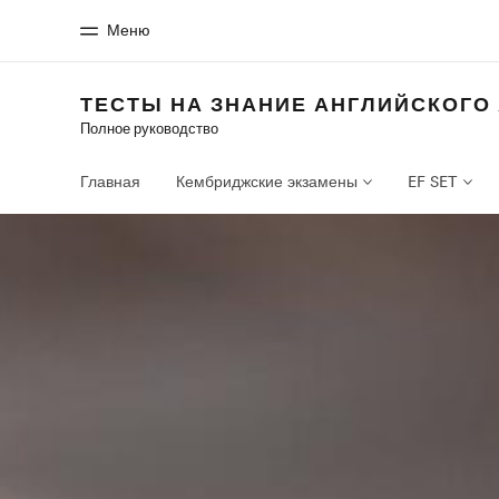
Меню
ТЕСТЫ НА ЗНАНИЕ АНГЛИЙСКОГО
Полное руководство
Главная
Прогр
Добро пожаловать в EF
Все курсы и пр
Главная
Кембриджские экзамены
EF SET