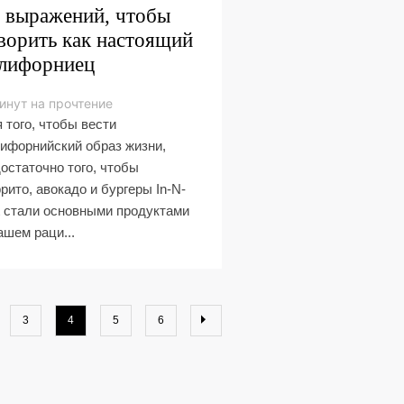
 выражений, чтобы
ворить как настоящий
лифорниец
инут на прочтение
 того, чтобы вести
ифорнийский образ жизни,
остаточно того, чтобы
рито, авокадо и бургеры In-N-
 стали основными продуктами
ашем раци...
3
4
5
6