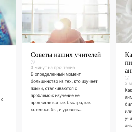
Советы наших учителей
Ка
пи
3
минут на прочтение
ан
В определенный момент
большинство из тех, кто изучает
3
м
языки, сталкиваются с
Как
проблемой: изучение не
анг
 с
продвигается так быстро, как
бил
хотелось бы, и уровень...
или
учи
анг