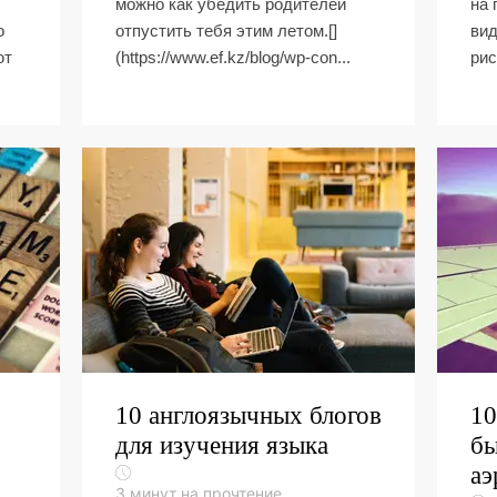
можно как убедить родителей
на 
о
отпустить тебя этим летом.[]
вид
ют
(https://www.ef.kz/blog/wp-con...
рис
10 англоязычных блогов
10
для изучения языка
бы
аэ
3
минут на прочтение