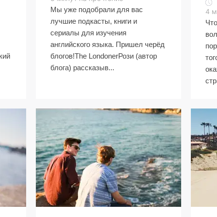
Мы уже подобрали для вас
4
м
лучшие подкасты, книги и
Что
сериалы для изучения
вол
английского языка. Пришел черёд
пор
кий
блогов!The LondonerРози (автор
тог
блога) рассказыв...
ока
стр