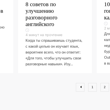
8 советов по
10
ов
улучшению
го
разговорного
ка
английского
жно
2
м
Для
4
минут на прочтение
кал
Когда ты спрашиваешь студента,
нед
с какой целью он изучает язык,
бур
вероятнее всего, что он ответит:
Out
«Для того, чтобы улучшить свои
в в
разговорные навыки». Изу...
1
2