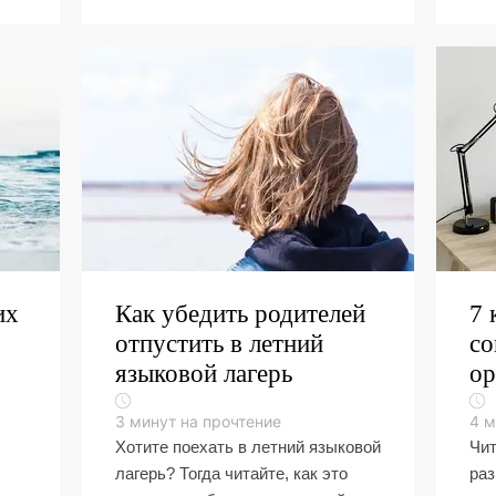
их
Как убедить родителей
7 
отпустить в летний
со
языковой лагерь
ор
3
минут на прочтение
4
м
Хотите поехать в летний языковой
Чит
лагерь? Тогда читайте, как это
раз