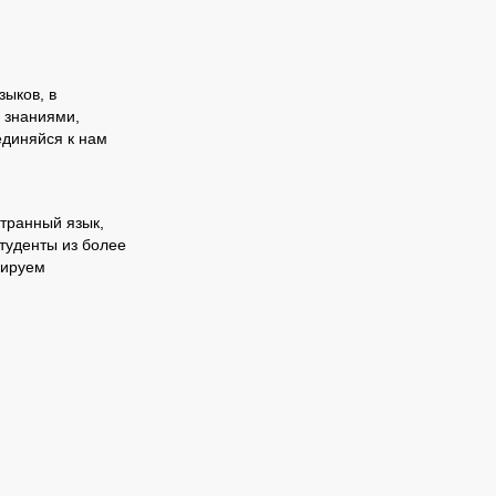
зыков, в
 знаниями,
единяйся к нам
транный язык,
туденты из более
нируем