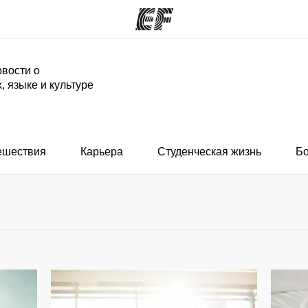
вости о
, языке и культуре
аммы
Офисы
программы
Найти ближайший офис
ешествия
Карьера
Студенческая жизнь
Б