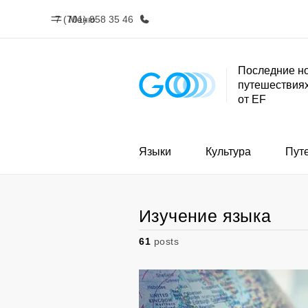
7 (701) 958 35 46
Меню
Последние но
путешествиях
Главная
Прогр
от EF
Добро пожаловать в EF
Все курсы и 
EF
Языки
Культура
Пут
Изучение языка
61
posts