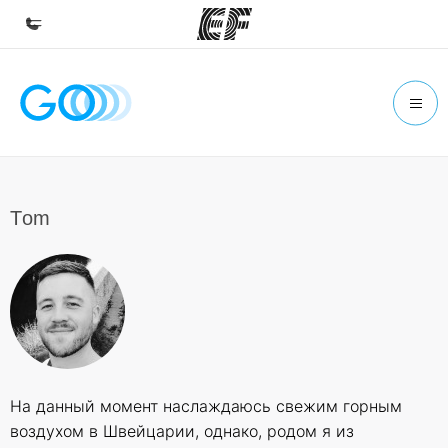
Главная
Добро пожаловать в EF
Программы
Все курсы и программы EF
Тom
Офисы
Найти ближайший офис
О нас
Кто мы
Карьера
На данный момент наслаждаюсь свежим горным
Присоединиться к нашей команде
воздухом в Швейцарии, однако, родом я из