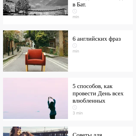
в Бат.
min
6 английских фраз
min
5 способов, как
провести День всех
влюбленных
3
min
Советы для