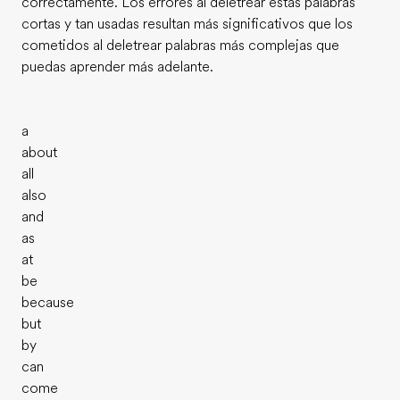
correctamente. Los errores al deletrear estas palabras
cortas y tan usadas resultan más significativos que los
cometidos al deletrear palabras más complejas que
puedas aprender más adelante.
a
about
all
also
and
as
at
be
because
but
by
can
come