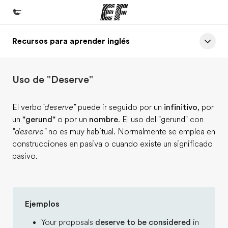
Recursos para aprender inglés
Inicio
Bienvenido a EF
Uso de "Deserve"
Programas
Ver todo lo que hacemos
El verbo
"deserve"
puede ir seguido por un
infinitivo
, por
un
"gerund"
o por un
nombre
. El uso del "gerund" con
Oficinas
"deserve"
no es muy habitual. Normalmente se emplea en
Encuentra una oficina
construcciones en pasiva o cuando existe un significado
pasivo.
Sobre nosotros
Quiénes somos
Trabajos
Ejemplos
Únete al equipo
Your proposals
deserve to be considered
in