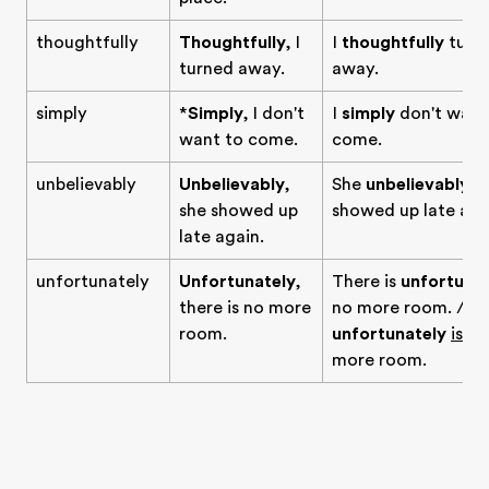
thoughtfully
Thoughtfully
, I
I
thoughtfully
turn
turned away.
away.
simply
*
Simply
, I don't
I
simply
don't want
want to come.
come.
unbelievably
Unbelievably
,
She
unbelievably
she showed up
showed up late aga
late again.
unfortunately
Unfortunately
,
There is
unfortunat
there is no more
no more room. / T
room.
unfortunately
is
no
more room.