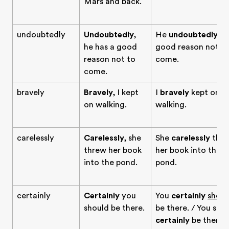
Mars and back.
undoubtedly
Undoubtedly
,
He
undoubtedly
ha
he has a good
good reason not t
reason not to
come.
come.
bravely
Bravely
, I kept
I
bravely
kept on
on walking.
walking.
carelessly
Carelessly
, she
She
carelessly
thr
threw her book
her book into the
into the pond.
pond.
certainly
Certainly
you
You
certainly
shoul
should be there.
be there. / You sho
certainly
be there.