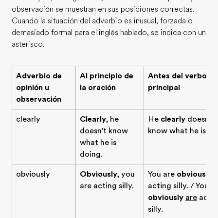
observación se muestran en sus posiciones correctas.
Cuando la situación del adverbio es inusual, forzada o
demasiado formal para el inglés hablado, se indica con un
asterisco.
Adverbio de
Al principio de
Antes del verbo
opinión u
la oración
principal
observación
clearly
Clearly
, he
He
clearly
doesn't
doesn't know
know what he is do
what he is
doing.
obviously
Obviously
, you
You are
obviously
are acting silly.
acting silly. / You
obviously
are
acti
silly.