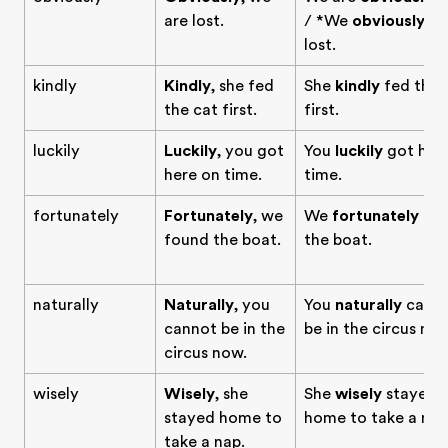
are lost.
/ *We
obviously
ar
lost.
kindly
Kindly
, she fed
She
kindly
fed the 
the cat first.
first.
luckily
Luckily
, you got
You
luckily
got her
here on time.
time.
fortunately
Fortunately
, we
We
fortunately
fo
found the boat.
the boat.
naturally
Naturally
, you
You
naturally
cann
cannot be in the
be in the circus now
circus now.
wisely
Wisely
, she
She
wisely
stayed
stayed home to
home to take a nap
take a nap.