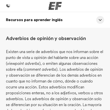
Recursos para aprender inglés
Inicio
Bienvenido a EF
Adverbios de opinión y observación
Programas
Ver todo lo que hacemos
Existen una serie de adverbios que nos informan sobre el
punto de vista u opinión del hablante sobre una acción
Oficinas
(
viewpoint adverbs
), o emiten algunas observaciones
Encuentra una oficina
sobre ella (
comment adverbs
). Los adverbios de opinión
y observación se diferencian de los demás adverbios en
Sobre nosotros
cuanto que no informan de cómo, dónde o cuándo
Quiénes somos
ocurre una acción. Estos adverbios modifican
proposiciones enteras, no a los adjetivos, verbos u otros
Trabajos
adverbios. Los adverbios de opinión y observación solo
Únete al equipo
se diferencian por su situación en la oración. La mayoría