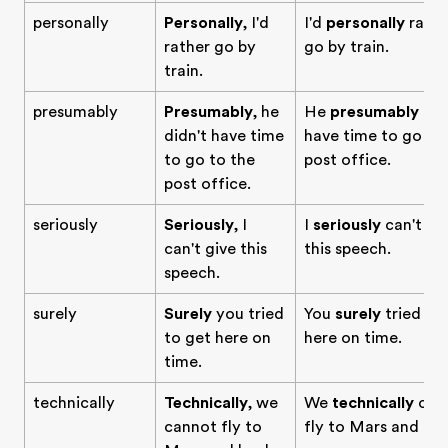
personally
Personally
, I'd
I'd
personally
rathe
rather go by
go by train.
train.
presumably
Presumably
, he
He
presumably
did
didn't have time
have time to go to
to go to the
post office.
post office.
seriously
Seriously
, I
I
seriously
can't gi
can't give this
this speech.
speech.
surely
Surely
you tried
You
surely
tried to
to get here on
here on time.
time.
technically
Technically
, we
We
technically
can
cannot fly to
fly to Mars and bac