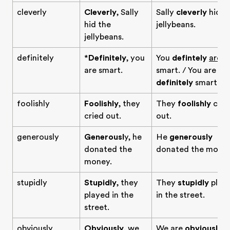
cleverly
Cleverly
, Sally
Sally
cleverly
hid t
hid the
jellybeans.
jellybeans.
definitely
*
Definitely
, you
You
defintely
are
are smart.
smart. / You are
definitely
smart.
foolishly
Foolishly
, they
They
foolishly
crie
cried out.
out.
generously
Generousl
y, he
He
generously
donated the
donated the money
money.
stupidly
Stupidly
, they
They
stupidly
play
played in the
in the street.
street.
obviously
Obviously
, we
We are
obviously
lo