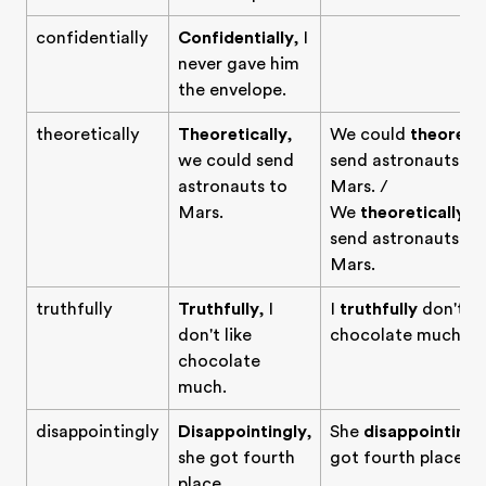
confidentially
Confidentially
, I
never gave him
the envelope.
theoretically
Theoretically
,
We could
theoretic
we could send
send astronauts to
astronauts to
Mars. /
Mars.
We
theoretically
c
send astronauts to
Mars.
truthfully
Truthfully
, I
I
truthfully
don't li
don't like
chocolate much.
chocolate
much.
disappointingly
Disappointingly
,
She
disappointingl
she got fourth
got fourth place.
place.