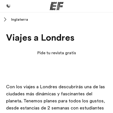
Inglaterra
Inicio
Bienvenido a EF
Viajes a Londres
Programas
Ver todo lo que hacemos
Pide tu revista gratis
Oficinas
Encuentra una oficina
Sobre nosotros
Campus EF
Campus EF
Con los viajes a Londres descubrirás una de las
Quiénes somos
ciudades más dinámicas y fascinantes del
Trabajos
planeta. Tenemos planes para todos los gustos,
Únete al equipo
desde estancias de 2 semanas con estudiantes