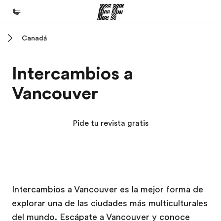
Canadá
Inicio
Bienvenido a EF
Intercambios a
Programas
Vancouver
Ver todo lo que hacemos
Oficinas
Pide tu revista gratis
Encuentra una oficina
Sobre nosotros
Quiénes somos
Campus EF
Campus EF
Trabajos
Intercambios a Vancouver es la mejor forma de
explorar una de las ciudades más multiculturales
Únete al equipo
del mundo. Escápate a Vancouver y conoce