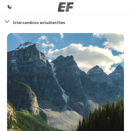
Intercambios estudiantiles
Inicio
Bienvenido a EF
Programas
Ver todo lo que hacemos
Oficinas
Encuentra una oficina
Sobre nosotros
Quiénes somos
Trabajos
Únete al equipo