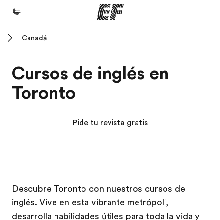
Canadá
Inicio
Bienvenido a EF
Cursos de inglés en
Programas
Toronto
Ver todo lo que hacemos
Oficinas
Pide tu revista gratis
Encuentra una oficina
Sobre nosotros
Quiénes somos
Campus EF
Campus EF
Trabajos
Descubre Toronto con nuestros cursos de
inglés. Vive en esta vibrante metrópoli,
Únete al equipo
desarrolla habilidades útiles para toda la vida y