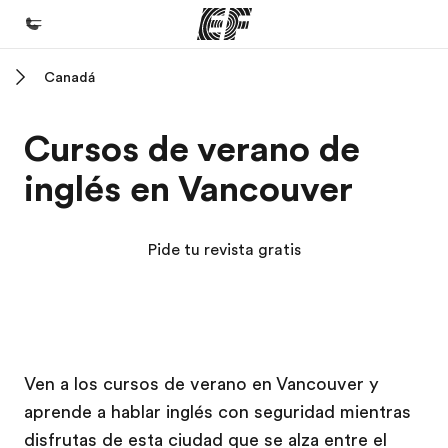
Canadá
Inicio
Bienvenido a EF
Cursos de verano de
Programas
inglés en Vancouver
Ver todo lo que hacemos
Oficinas
Pide tu revista gratis
Encuentra una oficina
Sobre nosotros
Quiénes somos
Campus EF
Campus EF
Trabajos
Ven a los cursos de verano en Vancouver y
aprende a hablar inglés con seguridad mientras
Únete al equipo
disfrutas de esta ciudad que se alza entre el