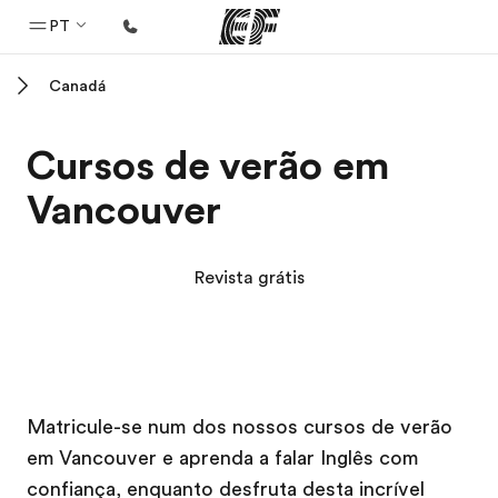
PT
Canadá
Início
Bem-vindo à EF
Cursos de verão em
Programas
Vancouver
Saiba tudo que oferecemos
Escritórios
Revista grátis
Encontre um escritório
Sobre nós
Quem somos
Campus EF
Campus EF
Carreiras
Matricule-se num dos nossos cursos de verão
em Vancouver e aprenda a falar Inglês com
Junte-se a nós
confiança, enquanto desfruta desta incrível