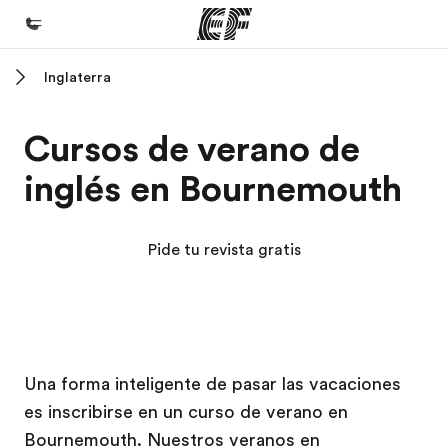
Inglaterra
Inicio
Bienvenido a EF
Cursos de verano de
Programas
inglés en Bournemouth
Ver todo lo que hacemos
Oficinas
Pide tu revista gratis
Encuentra una oficina
Sobre nosotros
Quiénes somos
Campus EF
Campus EF
Trabajos
Una forma inteligente de pasar las vacaciones
es inscribirse en un curso de verano en
Únete al equipo
Bournemouth. Nuestros veranos en