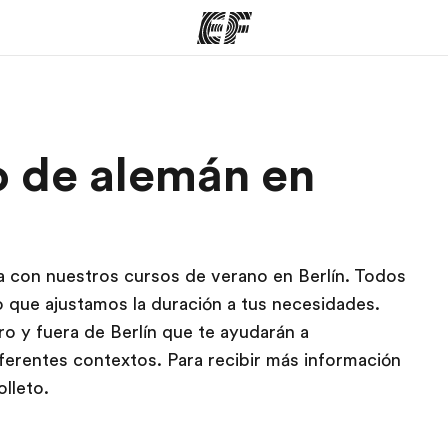
mas
Oficinas
Sobre
o de alemán en
ue hacemos
Encuentra una oficina
Quié
 con nuestros cursos de verano en Berlín. Todos
lo que ajustamos la duración a tus necesidades.
o y fuera de Berlín que te ayudarán a
diferentes contextos. Para recibir más información
olleto.