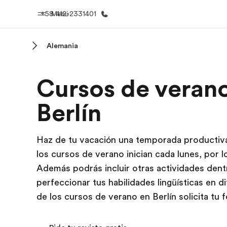
+58 412-2331401
Menú
Alemania
Inicio
Progra
Cursos de veran
Bienvenido a EF
Ver todo lo q
Berlín
Haz de tu vacación una temporada productiva
los cursos de verano inician cada lunes, por 
Además podrás incluir otras actividades dentr
perfeccionar tus habilidades lingüísticas en 
de los cursos de verano en Berlín solicita tu f