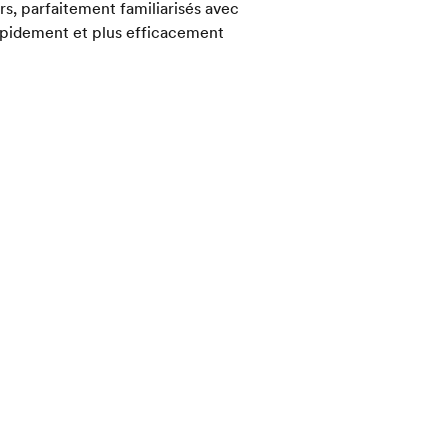
rs, parfaitement familiarisés avec
apidement et plus efficacement
e feriez en étudiant par vous-même.
re anglais, testés le jour de
ous les cours de préparation aux
ests d’entraînement, afin de vous
 à répartir vos efforts.
ider
amens de Cambridge, dans plusieurs
examens avec EF vous permettra
vec l'examen de Cambridge que vous
réussir l’examen le jour du test.
paration aux examens de Cambridge