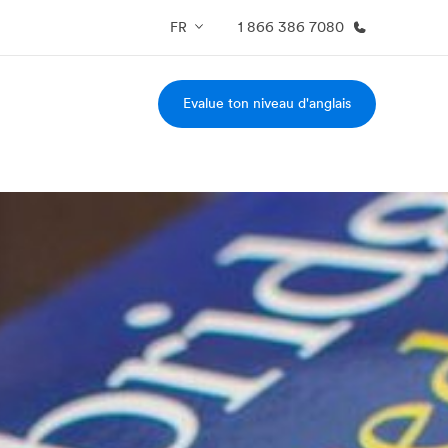
FR
1 866 386 7080
Evalue ton niveau d'anglais
os de nous
EF recrute
mmes-nous ?
Rejoignez nos équipes