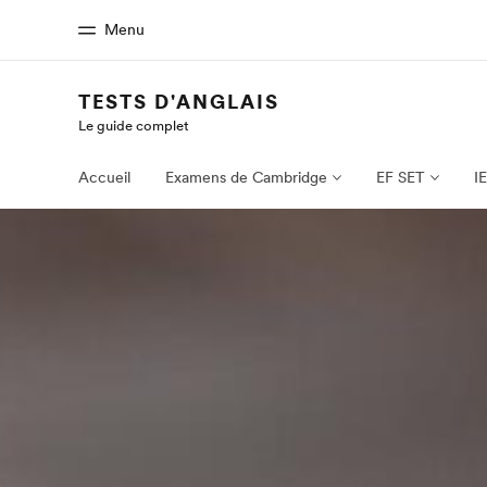
Menu
TESTS D'ANGLAIS
Le guide complet
Accueil
Progra
Bienvenue chez EF
Nos off
Accueil
Examens de Cambridge
EF SET
I