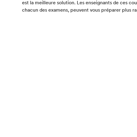
est la meilleure solution. Les enseignants de ces cou
chacun des examens, peuvent vous préparer plus r
qu’un professeur d'anglais général ou que vous ne l
Le cours sera conçu pour améliorer les aspects de vot
l'examen ; il n'y aura donc aucune perte de temps. T
examens de Cambridge comprennent également des t
familiariser aux questions de l'examen et d'apprendre
Comment EF peut vous a
EF propose des cours de préparation dédiés aux ex
de ses écoles. Suivre un cours de préparation aux 
d'améliorer votre anglais et de vous familiariser a
prévoyez de passer, multipliant ainsi vos chances de 
Retrouvez plus d'informations sur nos
cours de pré
à l'étranger
.