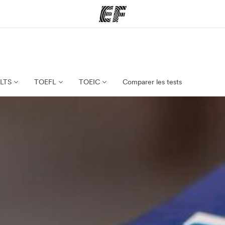
mmes
Bureaux
A prop
res
Trouver un bureau
Qui so
ELTS
TOEFL
TOEIC
Comparer les tests