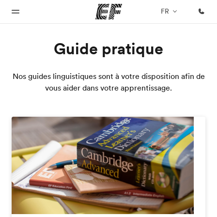
FR
Guide pratique
Accueil
Programmes
Bureaux
A
EF
propos
recrute
Nos guides linguistiques sont à votre disposition afin de
Bienvenue
Nos offres
Trouver un
chez EF
bureau
de
vous aider dans votre apprentissage.
Rejoignez
nos
nous
équipes
Qui
sommes-
nous ?