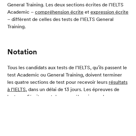
General Training. Les deux sections écrites de l’IELTS
Academic –
compréhension écrite
et
expression écrite
– diffèrent de celles des tests de l’IELTS General
Training.
Notation
Tous les candidats aux tests de l’IELTS, qu'ils passent le
test Academic ou General Training, doivent terminer
les quatre sections de test pour recevoir leurs
résultats
à l’IELTS
, dans un délai de 13 jours. Les épreuves de
lecture, d'écriture et de compréhension orale
s’effectuent en une seule séance. Il est possible de
Evalue ton niveau d'anglais
passer l’épreuve orale le même jour ou jusqu'à 7 jours
avant ou après les autres sections du test. De
nombreux étudiants entreprennent une
préparation
et
des tests d’entraînement à l’IELTS plusieurs mois à