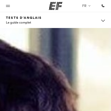
FR
TESTS D'ANGLAIS
Le guide complet
Accueil
Programmes
Bureaux
A
EF
propos
recrute
Bienvenue
Nos offres
Trouver un
chez EF
bureau
de
Rejoignez
nos
nous
équipes
Qui
sommes-
nous ?