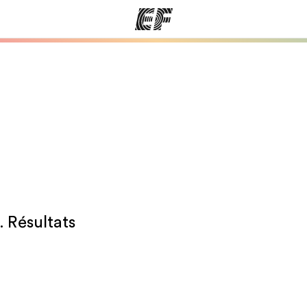
mmes
Bureaux
A prop
res
Trouver un bureau
Qui so
. Résultats