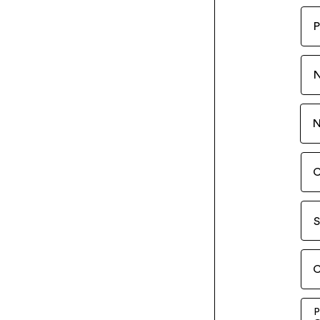
P
N
C
S
C
P