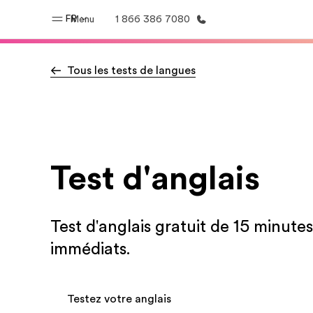
FR
Menu
1 866 386 7080
Tous les tests de langues
Accueil
Progra
Bienvenue chez EF
Nos off
Test d'anglais
Test d'anglais gratuit de 15 minutes
immédiats.
Testez votre anglais