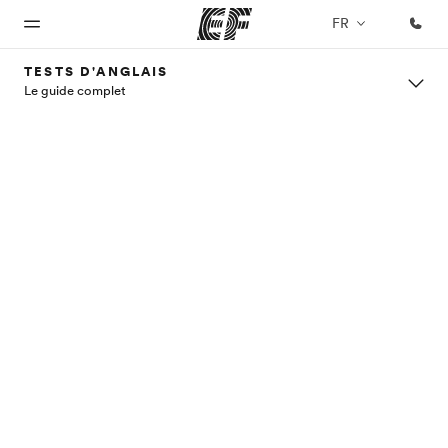
FR
TESTS D'ANGLAIS
Le guide complet
Accueil
Programmes
Bureaux
A
EF
propos
recrute
Bienvenue
Nos offres
Trouver un
chez EF
bureau
de
Rejoignez
nos
nous
équipes
Qui
sommes-
nous ?