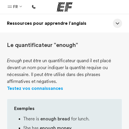
FR
Ressources pour apprendre l'anglais
Accueil
Bienvenue chez EF
Le quantificateur "enough"
Programmes
Nos offres
Enough
peut être un quantificateur quand il est placé
devant un nom pour indiquer la quantité requise ou
Bureaux
nécessaire. Il peut être utilisé dans des phrases
Trouver un bureau
affirmatives et négatives.
Testez vos connaissances
A propos de nous
Qui sommes-nous ?
Exemples
EF recrute
There is
enough bread
for lunch.
Rejoignez nos équipes
She has
enough money
.