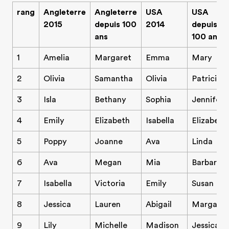
rang
Angleterre
Angleterre
USA
USA
2015
depuis 100
2014
depuis
ans
100 ans
1
Amelia
Margaret
Emma
Mary
2
Olivia
Samantha
Olivia
Patricia
3
Isla
Bethany
Sophia
Jennifer
4
Emily
Elizabeth
Isabella
Elizabeth
5
Poppy
Joanne
Ava
Linda
6
Ava
Megan
Mia
Barbara
7
Isabella
Victoria
Emily
Susan
8
Jessica
Lauren
Abigail
Margaret
9
Lily
Michelle
Madison
Jessica