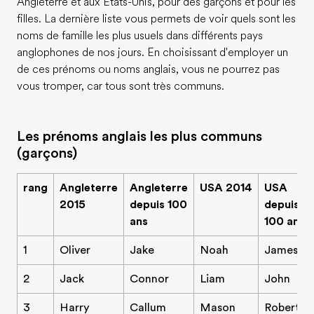
Angleterre et aux Etats-Unis, pour des garçons et pour les
filles. La dernière liste vous permets de voir quels sont les
noms de famille les plus usuels dans différents pays
anglophones de nos jours. En choisissant d'employer un
de ces prénoms ou noms anglais, vous ne pourrez pas
vous tromper, car tous sont très communs.
Les prénoms anglais les plus communs
(garçons)
rang
Angleterre
Angleterre
USA 2014
USA
2015
depuis 100
depuis
ans
100 ans
1
Oliver
Jake
Noah
James
2
Jack
Connor
Liam
John
3
Harry
Callum
Mason
Robert