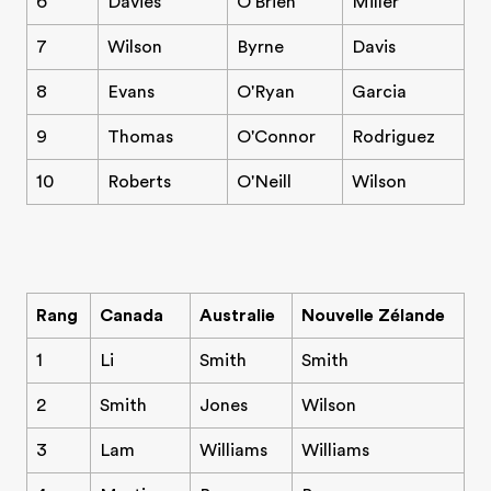
6
Davies
O'Brien
Miller
7
Wilson
Byrne
Davis
8
Evans
O'Ryan
Garcia
9
Thomas
O'Connor
Rodriguez
10
Roberts
O'Neill
Wilson
Rang
Canada
Australie
Nouvelle Zélande
1
Li
Smith
Smith
2
Smith
Jones
Wilson
3
Lam
Williams
Williams