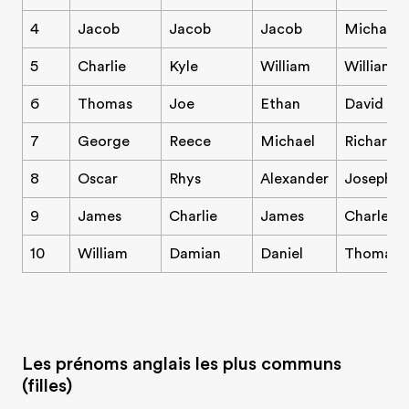
4
Jacob
Jacob
Jacob
Michael
5
Charlie
Kyle
William
William
6
Thomas
Joe
Ethan
David
7
George
Reece
Michael
Richard
8
Oscar
Rhys
Alexander
Joseph
9
James
Charlie
James
Charles
10
William
Damian
Daniel
Thomas
Les prénoms anglais les plus communs
(filles)