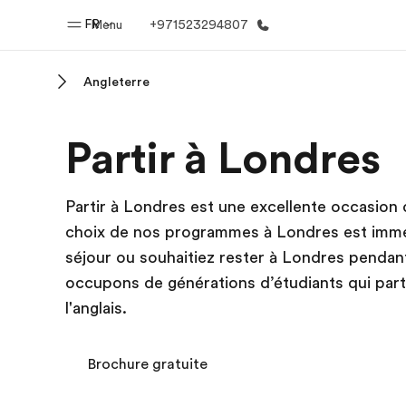
FR
Menu
+971523294807
Angleterre
Accueil
Progra
Partir à Londres
Bienvenue chez EF
Nos off
Partir à Londres est une excellente occasion d
choix de nos programmes à Londres est imme
séjour ou souhaitiez rester à Londres pendan
occupons de générations d’étudiants qui par
l'anglais.
Brochure gratuite