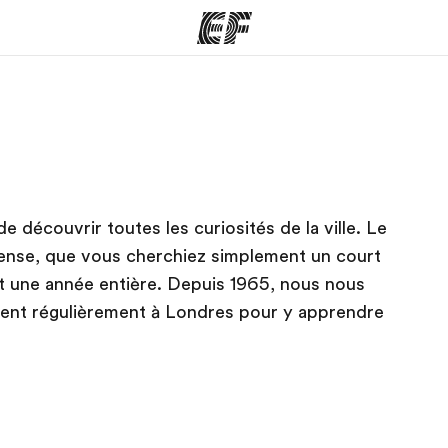
mmes
Bureaux
A prop
res
Trouver un bureau
Qui so
e découvrir toutes les curiosités de la ville. Le
nse, que vous cherchiez simplement un court
t une année entière. Depuis 1965, nous nous
tent régulièrement à Londres pour y apprendre