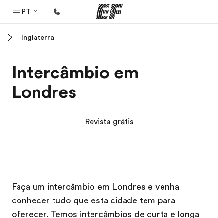
PT
Inglaterra
Início
Bem-vindo à EF
Intercâmbio em
Programas
Londres
Saiba tudo que oferecemos
Escritórios
Revista grátis
Encontre um escritório
Sobre nós
Quem somos
Campus EF
Campus EF
Carreiras
Faça um intercâmbio em Londres e venha
conhecer tudo que esta cidade tem para
Junte-se a nós
oferecer. Temos intercâmbios de curta e longa