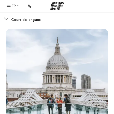
FR
Cours de langues
Accueil
Bienvenue chez EF
Programmes
Nos offres
Bureaux
Trouver un bureau
A propos de nous
Qui sommes-nous ?
EF recrute
Rejoignez nos équipes