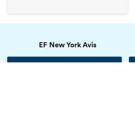
EF New York Avis
Nicolas, EF New York
Order free brochure
France, 39 ans
Le campus est excellent, la pédagogie d'EF
est éducative, les professeurs sont très
impliqués dans le programme,
l'environnement permet des changements
rapides, l'ambiance positive, les