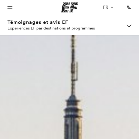
FR
Témoignages et avis EF
Expériences EF par destinations et programmes
Accueil
Programmes
Bureaux
A
EF
propos
recrute
Bienvenue
Nos offres
Trouver un
chez EF
bureau
de
Rejoignez
nos
nous
équipes
Qui
sommes-
nous ?